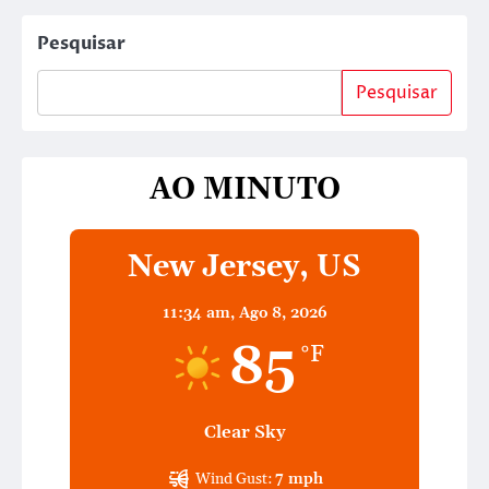
Pesquisar
Pesquisar
AO MINUTO
New Jersey, US
11:34 am,
Ago 8, 2026
85
°F
Clear Sky
Wind Gust:
7 mph