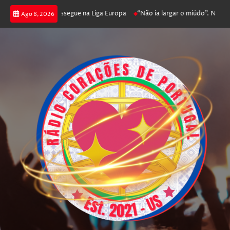
joga poker e prossegue na Liga Europa
“Não ia largar o miúdo”. Nadador-
Ago 8, 2026