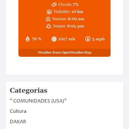
Clouds:
7%
Visibility:
10 km
Sunrise:
6:02 am
Sunset:
8:04 pm
76 %
1017 mb
5 mph
Weather from OpenWeatherMap
Categorias
" COMUNIDADES (USA)"
Cultura
DAKAR