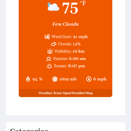
75
°F
Few Clouds
Wind Gust:
21 mph
Clouds:
12%
Visibility:
10 km
Sunrise:
6:00 am
Sunset:
8:07 pm
94 %
1019 mb
6 mph
Weather from OpenWeatherMap