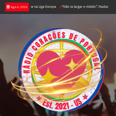
poker e prossegue na Liga Europa
“Não ia largar o miúdo”. Nadador-salva
Ago 6, 2026