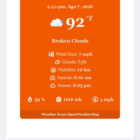
4:42 pm,
Ago 7, 2026
92
°F
Broken Clouds
Wind Gust:
7 mph
Clouds:
73%
Visibility:
10 km
Sunrise:
6:01 am
Sunset:
8:05 pm
59 %
1016 mb
3 mph
Weather from OpenWeatherMap