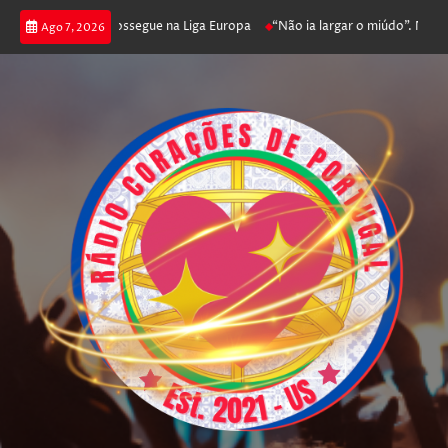
joga poker e prossegue na Liga Europa
“Não ia largar o miúdo”. Nadador-s
Ago 7, 2026