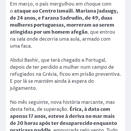
Em março, o país mergulhou em choque com
o
ataque ao Centro Ismaili. Mariana Jadaugy,
de 24 anos, e Farana Sadrudin, de 49, duas
mulheres portuguesas, morreram ao serem
atingidas por um homem afegão
, que entrou
na sala onde decorria uma aula, armado com
uma faca.
Abdul Bashir, que terá chegado a Portugal,
depois de ter perdido a mulher num campo de
refugiados na Grécia, ficou em prisão preventiva.
E por lá se mantém ainda à espera do
julgamento.
No mês seguinte, nova história marcante, mas
desta feita, de superação.
Érica, à data com
apenas 17 anos, esteve à deriva no mar mais
de 20 horas após ter desaparecido enquanto
praticava paddle
, empurrada pelo vento. Tudo