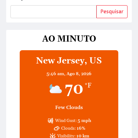
Pesquisar
AO MINUTO
New Jersey, US
5:46 am,
Ago 8, 2026
70
°F
Few Clouds
Wind Gust:
5 mph
Clouds:
16%
Visibility:
10 km