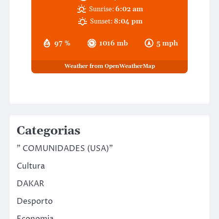
Sunrise:
6:02 am
Sunset:
8:04 pm
97 %
1016 mb
5 mph
Weather from OpenWeatherMap
Categorias
" COMUNIDADES (USA)"
Cultura
DAKAR
Desporto
Economia