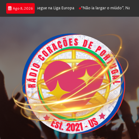
ga poker e prossegue na Liga Europa
“Não ia largar o miúdo”. Nadador-sa
Ago 8, 2026