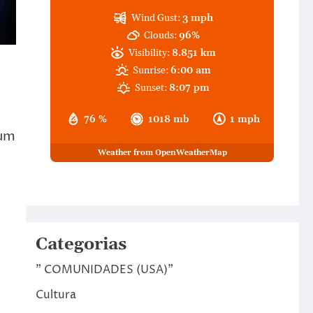
Wind Gust:
3 mph
Clouds:
96%
Visibility:
8.851 km
Sunrise:
6:00 am
Sunset:
8:07 pm
76 %
1018 mb
1 mph
“um
Weather from OpenWeatherMap
Categorias
" COMUNIDADES (USA)"
Cultura