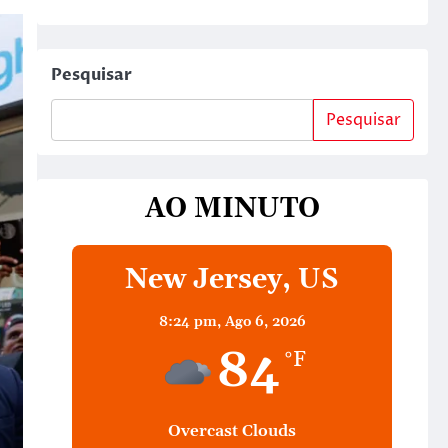
Pesquisar
Pesquisar
AO MINUTO
New Jersey, US
8:24 pm,
Ago 6, 2026
84
°F
Overcast Clouds