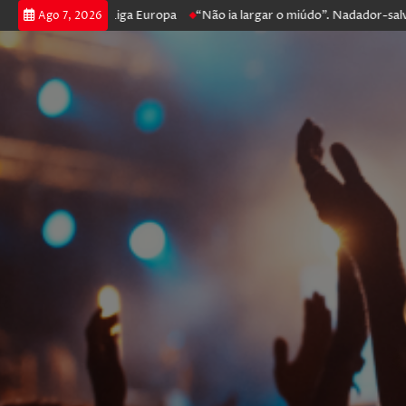
ssegue na Liga Europa
“Não ia largar o miúdo”. Nadador-salvador que 
Ago 7, 2026