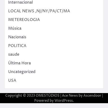
Internacional
LOCAL NEWS ,NJ/NY/PA/CT/MA
METEREOLOGIA
Música
Nacionais
POLITICA
saude
Última Hora
Uncategorized
USA
Copyright © 2023 OMESTÚDIOS | Ace News by
Ascendoor
|
Powered by
WordPress
.