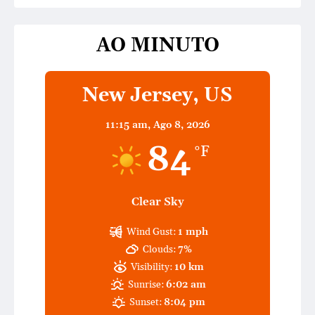
AO MINUTO
New Jersey, US
11:15 am,
Ago 8, 2026
84
°F
Clear Sky
Wind Gust:
1 mph
Clouds:
7%
Visibility:
10 km
Sunrise:
6:02 am
Sunset:
8:04 pm