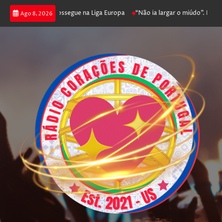
 joga poker e prossegue na Liga Europa
“Não ia largar o miúdo”. Nadador
Ago 8, 2026