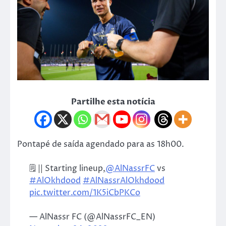
Partilhe esta notícia
Pontapé de saída agendado para as 18h00.
🗒 || Starting lineup,
@AlNassrFC
vs
#AlOkhdood
#AlNassrAlOkhdood
pic.twitter.com/1K5iCbPKCo
— AlNassr FC (@AlNassrFC_EN)