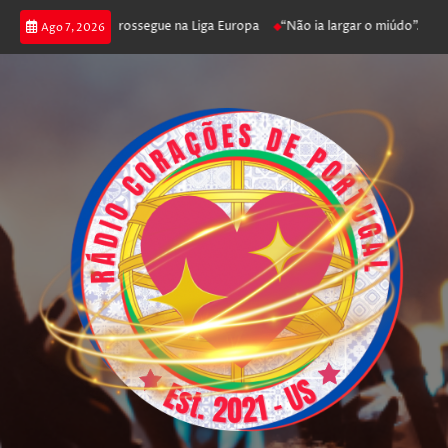
ica joga poker e prossegue na Liga Europa
“Não ia largar o miúdo”. Nada
Ago 7, 2026