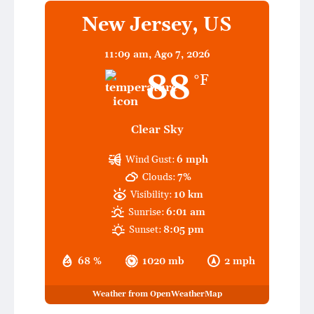
New Jersey, US
11:09 am,
Ago 7, 2026
88
°F
Clear Sky
Wind Gust:
6 mph
Clouds:
7%
Visibility:
10 km
Sunrise:
6:01 am
Sunset:
8:05 pm
68 %
1020 mb
2 mph
Weather from OpenWeatherMap