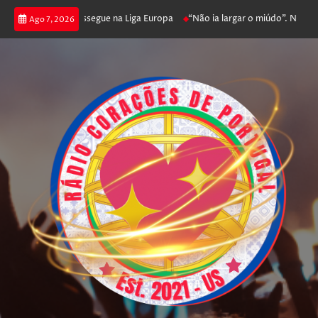
oga poker e prossegue na Liga Europa
“Não ia largar o miúdo”. Nadador-s
Ago 7, 2026