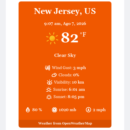
New Jersey, US
9:07 am,
Ago 7, 2026
82
°F
Clear Sky
Wind Gust:
3 mph
Clouds:
0%
Visibility:
10 km
Sunrise:
6:01 am
Sunset:
8:05 pm
80 %
1020 mb
2 mph
Weather from OpenWeatherMap