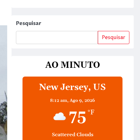
Pesquisar
Pesquisar
AO MINUTO
New Jersey, US
8:12 am,
Ago 9, 2026
75
°F
Scattered Clouds