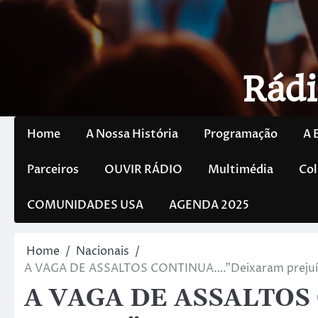
Rádi
Home
A Nossa História
Programação
A 
Parceiros
OUVIR RÁDIO
Multimédia
Col
COMUNIDADES USA
AGENDA 2025
Home
Nacionais
A VAGA DE ASSALTOS CONTINUA….”Deixaram prejuízo”
A VAGA DE ASSALTOS