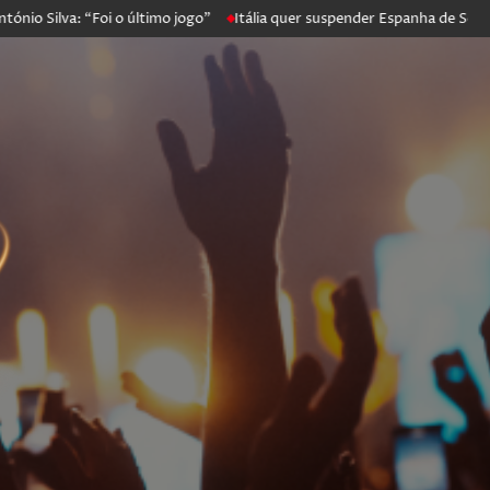
va: “Foi o último jogo”
Itália quer suspender Espanha de Schengen. 