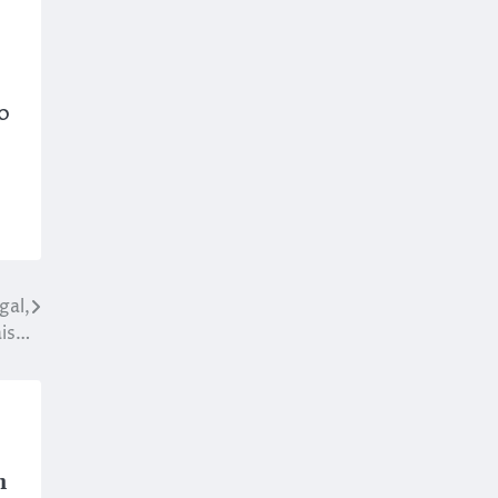
o
gal,
ais…
m