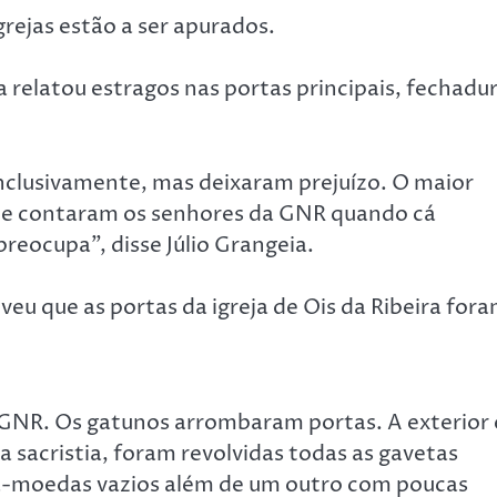
grejas estão a ser apurados.
 relatou estragos nas portas principais, fechadu
nclusivamente, mas deixaram prejuízo. O maior
 me contaram os senhores da GNR quando cá
reocupa”, disse Júlio Grangeia.
veu que as portas da igreja de Ois da Ribeira for
 GNR. Os gatunos arrombaram portas. A exterior 
a sacristia, foram revolvidas todas as gavetas
ta-moedas vazios além de um outro com poucas