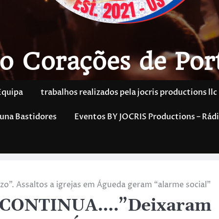
o Corações de Por
Equipa
trabalhos realizados pela jocris productions llc
una Bastidores
Eventos BY JOCRIS Productions – Rádi
. Assaltos a igrejas em Águeda geram “alarme social”
 CONTINUA….”Deixaram