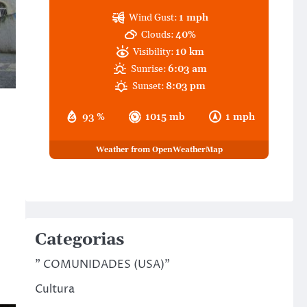
Wind Gust:
1 mph
Clouds:
40%
Visibility:
10 km
Sunrise:
6:03 am
Sunset:
8:03 pm
93 %
1015 mb
1 mph
Weather from OpenWeatherMap
Categorias
" COMUNIDADES (USA)"
Cultura