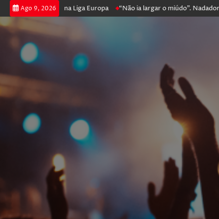
 e prossegue na Liga Europa
“Não ia largar o miúdo”. Nadador-salvado
Ago 9, 2026