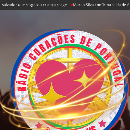
r que resgatou criança reage
Marco Silva confirma saída de António Sil