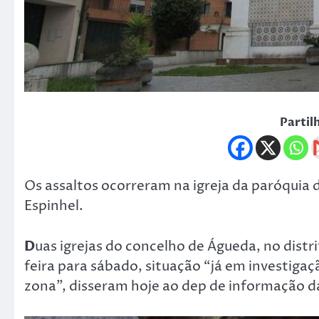
Partil
Os assaltos ocorreram na igreja da paróquia d
Espinhel.
D
uas igrejas do concelho de Águeda, no distr
feira para sábado, situação “já em investigaç
zona”, disseram hoje ao dep de informação da