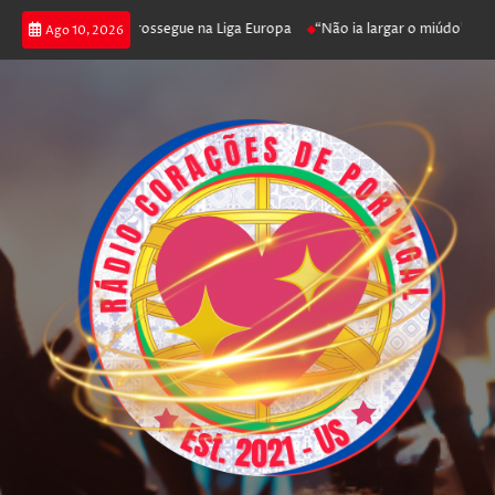
ica joga poker e prossegue na Liga Europa
“Não ia largar o miúdo”. Nadad
Ago 10, 2026