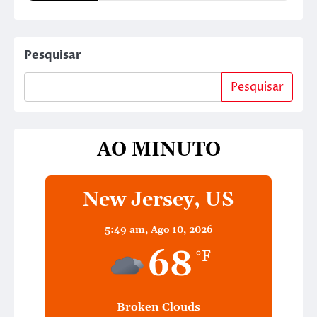
Pesquisar
Pesquisar
AO MINUTO
New Jersey, US
5:49 am,
Ago 10, 2026
68
°F
Broken Clouds