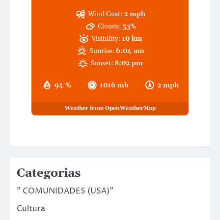
Wind Gust:
2 mph
Clouds:
53%
Visibility:
10 km
Sunrise:
6:04 am
Sunset:
8:02 pm
94 %
1016 mb
2 mph
Weather from OpenWeatherMap
Categorias
" COMUNIDADES (USA)"
Cultura