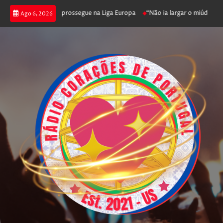
enfica joga poker e prossegue na Liga Europa
“Não ia largar o miúdo”. N
Ago 6, 2026