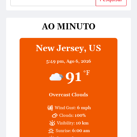
AO MINUTO
New Jersey, US
5:49 pm,
Ago 6, 2026
91
°F
Overcast Clouds
Wind Gust:
6 mph
Clouds:
100%
Visibility:
10 km
Sunrise:
6:00 am