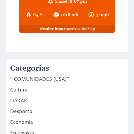
Sunset:
8:07 pm
64 %
1018 mb
3 mph
Weather from OpenWeatherMap
Categorias
" COMUNIDADES (USA)"
Cultura
DAKAR
Desporto
Economia
Entrevista