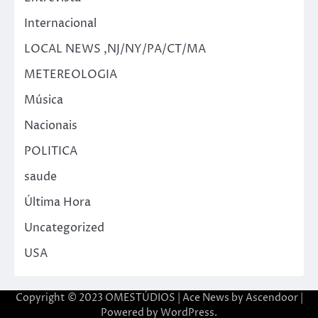
Internacional
LOCAL NEWS ,NJ/NY/PA/CT/MA
METEREOLOGIA
Música
Nacionais
POLITICA
saude
Última Hora
Uncategorized
USA
Copyright © 2023 OMESTÚDIOS | Ace News by
Ascendoor
|
Powered by
WordPress
.