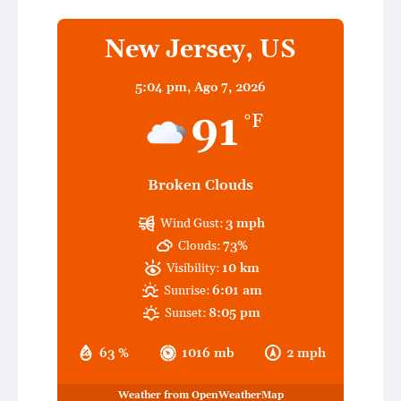
New Jersey, US
5:04 pm,
Ago 7, 2026
91
°F
Broken Clouds
Wind Gust:
3 mph
Clouds:
73%
Visibility:
10 km
Sunrise:
6:01 am
Sunset:
8:05 pm
63 %
1016 mb
2 mph
Weather from OpenWeatherMap