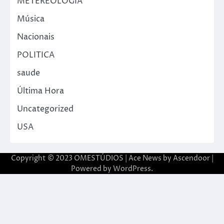
METEREOLOGIA
Música
Nacionais
POLITICA
saude
Última Hora
Uncategorized
USA
Copyright © 2023 OMESTÚDIOS | Ace News by
Ascendoor
|
Powered by
WordPress
.