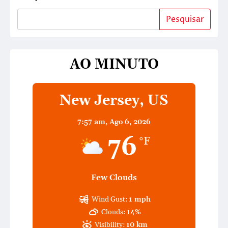
Pesquisar
AO MINUTO
New Jersey, US
7:57 am,
Ago 6, 2026
76
°F
Few Clouds
Wind Gust:
1 mph
Clouds:
14%
Visibility:
10 km