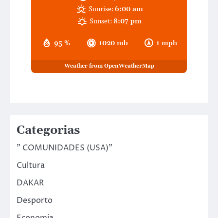
Sunrise:
6:00 am
Sunset:
8:07 pm
95 %
1020 mb
1 mph
Weather from OpenWeatherMap
Categorias
" COMUNIDADES (USA)"
Cultura
DAKAR
Desporto
Economia