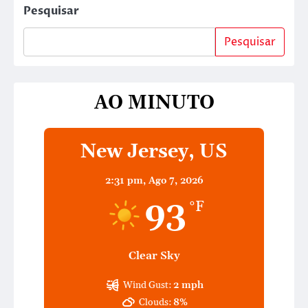
Pesquisar
Pesquisar
AO MINUTO
New Jersey, US
2:31 pm,
Ago 7, 2026
93
°F
Clear Sky
Wind Gust:
2 mph
Clouds:
8%