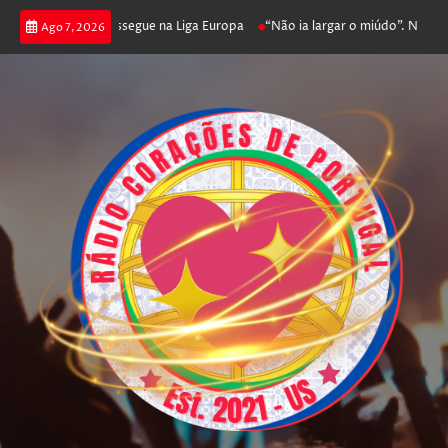
a joga poker e prossegue na Liga Europa
“Não ia largar o miúdo”. Nadador
Ago 7, 2026