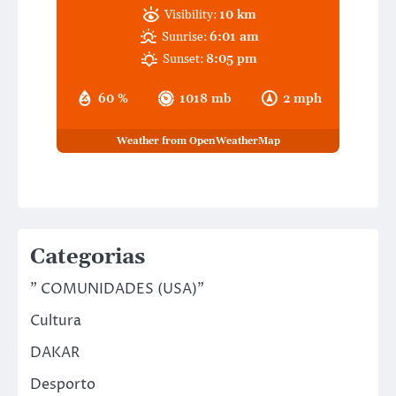
Visibility:
10 km
Sunrise:
6:01 am
Sunset:
8:05 pm
60 %
1018 mb
2 mph
Weather from OpenWeatherMap
Categorias
" COMUNIDADES (USA)"
Cultura
DAKAR
Desporto