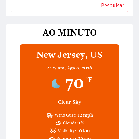
Pesquisar
AO MINUTO
New Jersey, US
4:27 am,
Ago 9, 2026
70
°F
Clear Sky
Wind Gust:
12 mph
Clouds:
1%
Visibility:
10 km
Sunrise:
6:03 am