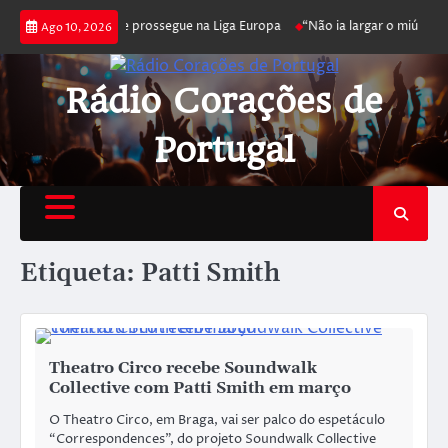
Benfica joga poker e prossegue na Liga Europa
“Não ia largar o miúdo”. 
Ago 10, 2026
Rádio Corações de
Portugal
Etiqueta:
Patti Smith
Theatro Circo recebe Soundwalk
Collective com Patti Smith em março
O Theatro Circo, em Braga, vai ser palco do espetáculo
“Correspondences”, do projeto Soundwalk Collective