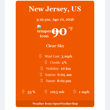
New Jersey, US
3:29 pm,
Ago 10, 2026
90
°F
Clear Sky
3 mph
Wind Gust:
4%
Clouds:
10 km
Visibility:
6:04 am
Sunrise:
8:02 pm
Sunset:
53 %
1013 mb
1 mph
Weather from OpenWeatherMap