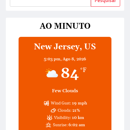
Pesquisar
AO MINUTO
New Jersey, US
5:03 pm,
Ago 8, 2026
84
°F
Few Clouds
Wind Gust:
19 mph
Clouds:
21%
Visibility:
10 km
Sunrise:
6:02 am