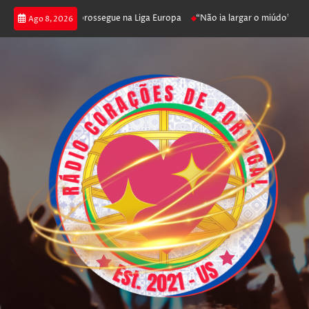
fica joga poker e prossegue na Liga Europa
“Não ia largar o miúdo”. Nada
Ago 8, 2026