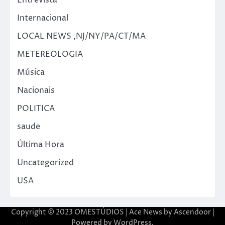
Internacional
LOCAL NEWS ,NJ/NY/PA/CT/MA
METEREOLOGIA
Música
Nacionais
POLITICA
saude
Última Hora
Uncategorized
USA
Copyright © 2023 OMESTÚDIOS | Ace News by
Ascendoor
|
Powered by
WordPress
.