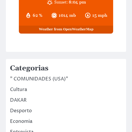
Sunset:
8:04 pm
62 %
1014 mb
15 mph
Weather from OpenWeatherMap
Categorias
" COMUNIDADES (USA)"
Cultura
DAKAR
Desporto
Economia
Entrevista