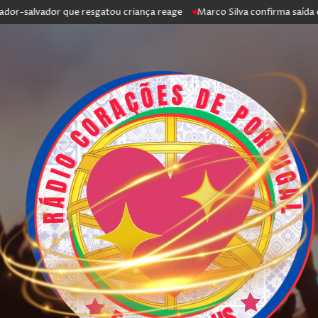
r-salvador que resgatou criança reage
Marco Silva confirma saída de A