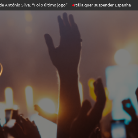
ntónio Silva: “Foi o último jogo”
Itália quer suspender Espanha de Sc