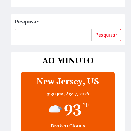
Pesquisar
Pesquisar
AO MINUTO
New Jersey, US
3:30 pm,
Ago 7, 2026
93
°F
Broken Clouds