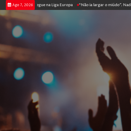
oga poker e prossegue na Liga Europa
“Não ia largar o miúdo”. Nadado
Ago 7, 2026