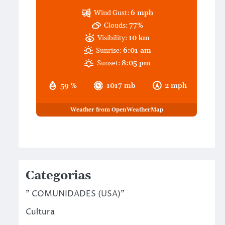
Wind Gust:
6 mph
Clouds:
77%
Visibility:
10 km
Sunrise:
6:01 am
Sunset:
8:05 pm
59 %
1017 mb
2 mph
Weather from OpenWeatherMap
Categorias
" COMUNIDADES (USA)"
Cultura