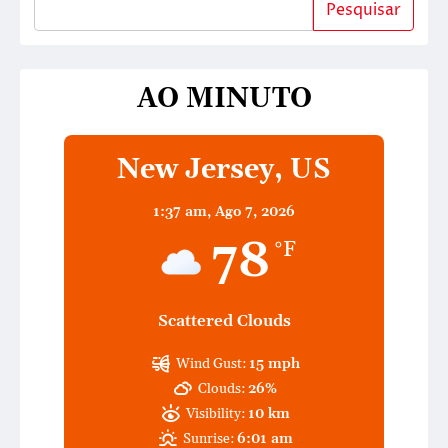
Pesquisar
AO MINUTO
New Jersey, US
1:37 am,
Ago 7, 2026
78
°F
Scattered Clouds
Wind Gust:
15 mph
Clouds:
26%
Visibility:
10 km
Sunrise:
6:01 am