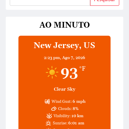
AO MINUTO
New Jersey, US
2:23 pm,
Ago 7, 2026
93
°F
Clear Sky
Wind Gust:
6 mph
Clouds:
8%
Visibility:
10 km
Sunrise:
6:01 am