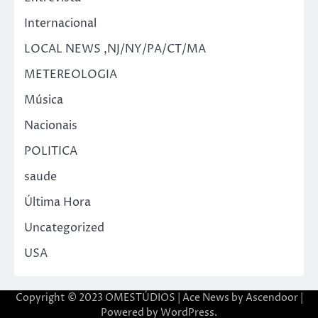
Internacional
LOCAL NEWS ,NJ/NY/PA/CT/MA
METEREOLOGIA
Música
Nacionais
POLITICA
saude
Última Hora
Uncategorized
USA
Copyright © 2023 OMESTÚDIOS | Ace News by
Ascendoor
|
Powered by
WordPress
.