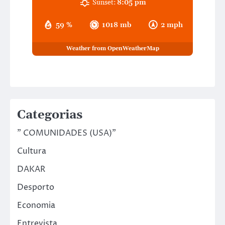
Sunset:
8:05 pm
59 %
1018 mb
2 mph
Weather from OpenWeatherMap
Categorias
" COMUNIDADES (USA)"
Cultura
DAKAR
Desporto
Economia
Entrevista