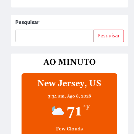
Pesquisar
Pesquisar
AO MINUTO
New Jersey, US
3:34 am,
Ago 8, 2026
71
°F
Few Clouds