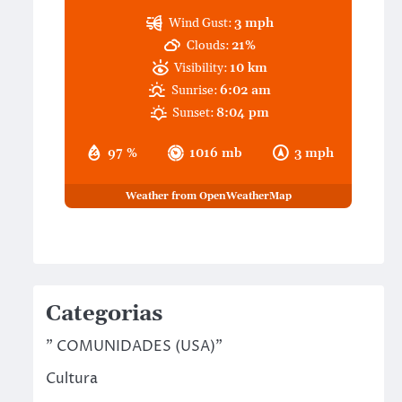
Wind Gust:
3 mph
Clouds:
21%
Visibility:
10 km
Sunrise:
6:02 am
Sunset:
8:04 pm
97 %
1016 mb
3 mph
Weather from OpenWeatherMap
Categorias
" COMUNIDADES (USA)"
Cultura