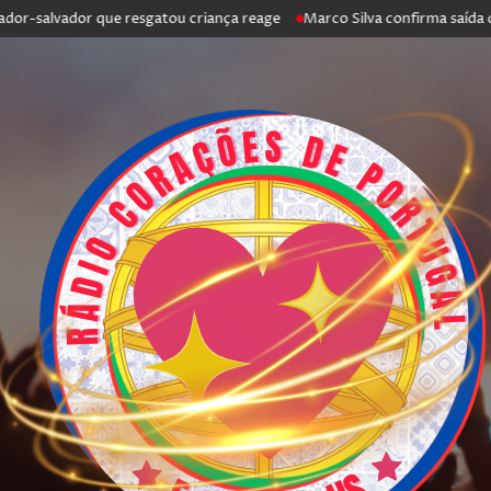
-salvador que resgatou criança reage
Marco Silva confirma saída de An