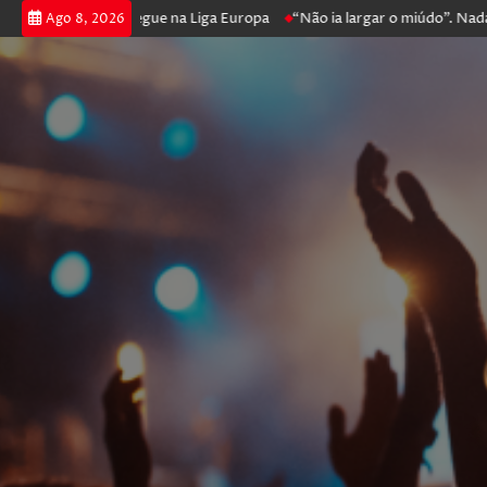
oga poker e prossegue na Liga Europa
“Não ia largar o miúdo”. Nadador
Ago 8, 2026