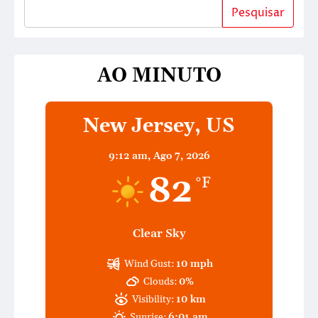
Pesquisar
AO MINUTO
New Jersey, US
9:12 am,
Ago 7, 2026
82
°F
Clear Sky
Wind Gust:
10 mph
Clouds:
0%
Visibility:
10 km
Sunrise:
6:01 am