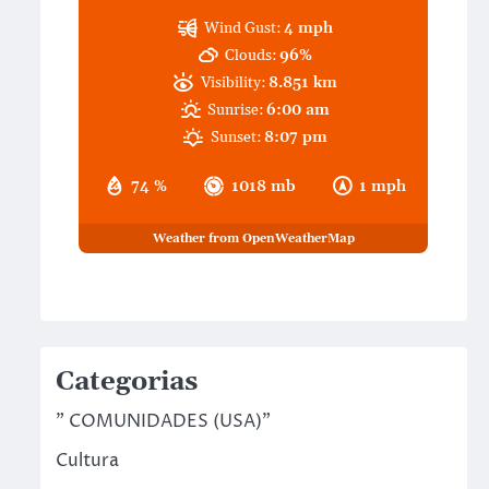
Wind Gust:
4 mph
Clouds:
96%
Visibility:
8.851 km
Sunrise:
6:00 am
Sunset:
8:07 pm
74 %
1018 mb
1 mph
Weather from OpenWeatherMap
Categorias
" COMUNIDADES (USA)"
Cultura