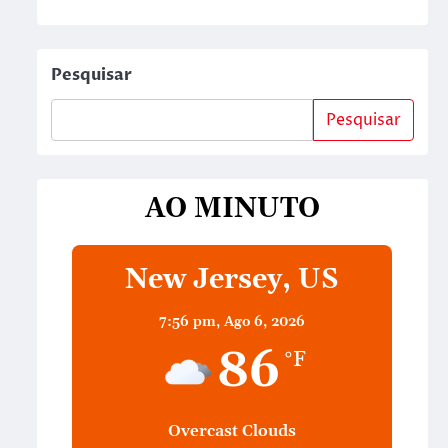
Pesquisar
Pesquisar
AO MINUTO
New Jersey, US
7:56 pm,
Ago 6, 2026
86
°F
Overcast Clouds