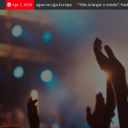
oga poker e prossegue na Liga Europa
“Não ia largar o miúdo”. Nadado
Ago 7, 2026