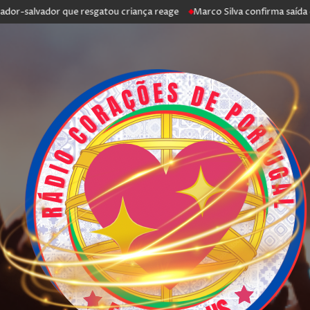
r-salvador que resgatou criança reage
Marco Silva confirma saída de A