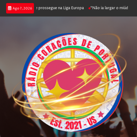
enfica joga poker e prossegue na Liga Europa
“Não ia largar o miúdo”. N
Ago 7, 2026