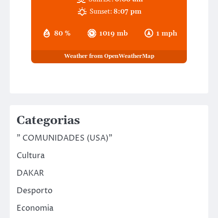
Sunset:
8:07 pm
80 %
1019 mb
1 mph
Weather from OpenWeatherMap
Categorias
" COMUNIDADES (USA)"
Cultura
DAKAR
Desporto
Economia