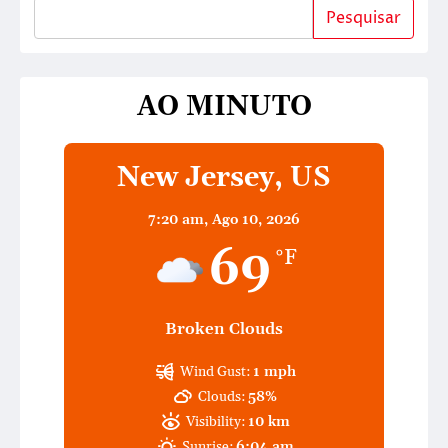
Pesquisar
AO MINUTO
New Jersey, US
7:20 am,
Ago 10, 2026
69
°F
Broken Clouds
Wind Gust:
1 mph
Clouds:
58%
Visibility:
10 km
Sunrise:
6:04 am