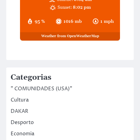
Sunset:
8:02 pm
95 %
1016 mb
1 mph
Weather from OpenWeatherMap
Categorias
" COMUNIDADES (USA)"
Cultura
DAKAR
Desporto
Economia