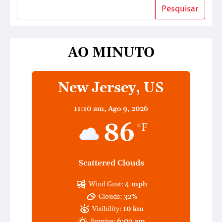
Pesquisar
AO MINUTO
New Jersey, US
11:10 am,
Ago 9, 2026
86
°F
Scattered Clouds
Wind Gust:
4 mph
Clouds:
32%
Visibility:
10 km
Sunrise:
6:03 am