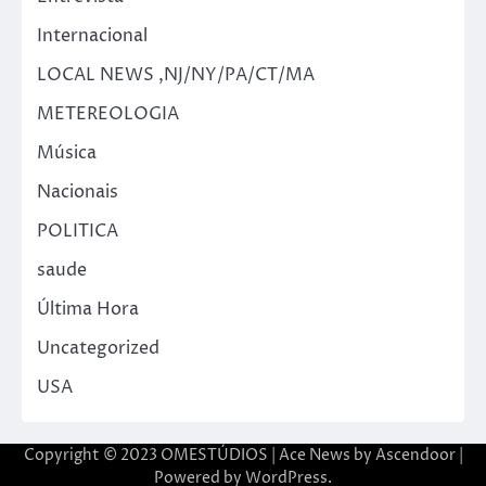
Internacional
LOCAL NEWS ,NJ/NY/PA/CT/MA
METEREOLOGIA
Música
Nacionais
POLITICA
saude
Última Hora
Uncategorized
USA
Copyright © 2023 OMESTÚDIOS | Ace News by
Ascendoor
|
Powered by
WordPress
.