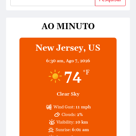
AO MINUTO
New Jersey, US
6:30 am,
Ago 7, 2026
74
°F
Clear Sky
Wind Gust:
11 mph
Clouds:
2%
Visibility:
10 km
Sunrise:
6:01 am