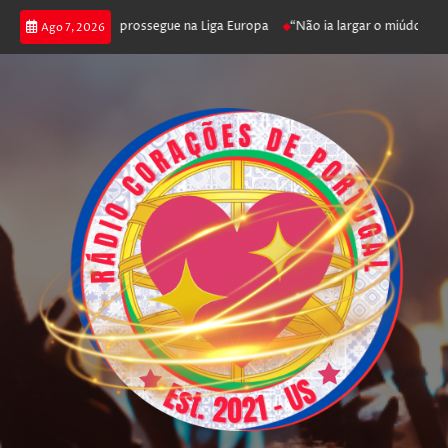
nfica joga poker e prossegue na Liga Europa
“Não ia largar o miúdo”. Na
Ago 7, 2026