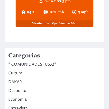
Sunset:
8:05 pm
94 %
1020 mb
5 mph
Weather from OpenWeatherMap
Categorias
" COMUNIDADES (USA)"
Cultura
DAKAR
Desporto
Economia
Entrevista