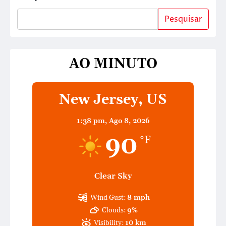
Pesquisar
AO MINUTO
New Jersey, US
1:38 pm,
Ago 8, 2026
90
°F
Clear Sky
Wind Gust:
8 mph
Clouds:
9%
Visibility:
10 km