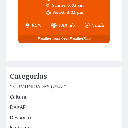
Sunrise:
6:02 am
Sunset:
8:04 pm
64 %
1015 mb
3 mph
Weather from OpenWeatherMap
Categorias
" COMUNIDADES (USA)"
Cultura
DAKAR
Desporto
Economia